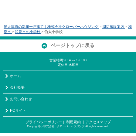
泉大津市の新築一戸建て｜株式会社クローバーハウジング
>
周辺施設案内
>
和
泉市
>
和泉市の小学校
>
伯太小学校
ページトップに戻る
営業時間:9：45～19：00
定休日:水曜日
ホーム
会社概要
お問い合わせ
PCサイト
プライバシーポリシー
利用規約
｜アクセスマップ
｜
Copyright(c) 株式会社 クローバーハウジング All rights reserved.