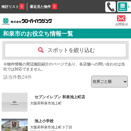
0
0
検討リスト
最近見た物件
お問合せ
和泉市のお役立ち情報一覧
スポットを絞り込む
※物件情報の周辺施設紹介のページであり、各店舗への問い合わせは当
社では対応できません。
該当件数
24
件
セブンイレブン 和泉池上町店
大阪府和泉市池上町
-
池上小学校
大阪府和泉市池上町３丁目