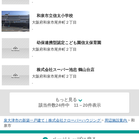
-
和泉市立信太小学校
大阪府和泉市尾井町２丁目
-
幼保連携型認定こども園信太保育園
大阪府和泉市尾井町２丁目
-
株式会社スーパー池忠 鶴山台店
大阪府和泉市尾井町２丁目
-
もっと見る
該当件数24件中
11
－
20
件表示
泉大津市の新築一戸建て｜株式会社クローバーハウジング
>
周辺施設案内
>
和
泉市