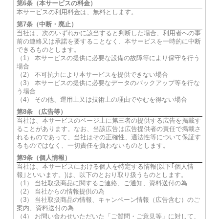
第6条（本サービスの料金）
本サービスの利用料金は、無料とします。
第7条（中断・廃止）
当社は、次のいずれかに該当すると判断した場合、利用者への事
前の連絡又は承諾を要することなく、本サービスを一時的に中断
できるものとします。
（1） 本サービスの提供に必要な設備の故障等により保守を行う
場合
（2） 不可抗力により本サービスを提供できない場合
（3） 本サービスの提供に必要なデータのバックアップ等を行な
う場合
（4） その他、運用上又は技術上の理由でやむを得ない場合
第8条 （広告等）
当社は、本サービスのページ上に第三者の提供する広告を掲載す
ることがあります。なお、当該広告は広告提供者の責任で掲載さ
れるものであって、当社はその正確性、適法性等について保証す
るものではなく、一切責任を負わないものとします。
第9条（個人情報）
当社は、本サービスにおける個人を特定する情報(以下｢個人情
報｣といいます。)は、以下のとおり取り扱うものとします。
（1） 当社取扱商品に関するご連絡、ご通知、資料送付の為
（2） 当社からの情報提供の為
（3） 当社取扱商品の情報、キャンペーン情報（広告含む）のご
案内、資料送付の為
（4） お問い合わせいただいた「ご質問・ご意見等」に対して、