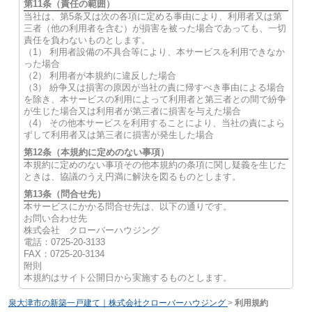
第11条（責任の範囲）
当社は、第5条又は次の各項に定める事由により、利用者又は第
三者（他の利用者を含む）が損害を被った場合であっても、一切
責任を負わないものとします。
（1） 利用者設備の不具合等により、本サービスを利用できなか
った場合
（2） 利用者が本規約に違反した場合
（3） 紛争又は損害の原因が当社の責に帰すべき事由による場合
を除き、本サービスの利用によって利用者と第三者との間で紛争
が生じた場合又は利用者が第三者に損害を与えた場合
（4） その他本サービスを利用することにより、当社の責によら
ずして利用者又は第三者に損害が発生した場合
第12条（本規約に定めのない事項）
本規約に定めのない事項その他本規約の条項に関し疑義を生じた
ときは、協議のうえ円満に解決を図るものとします。
第13条（問合せ先）
本サービスにかかる問合せ先は、以下の通りです。
お問い合わせ先
株式会社 クローバーハウジング
電話：0725-20-3133
FAX：0725-20-3134
附則
本規約はサイト公開日から実施するものとします。
泉大津市の新築一戸建て｜株式会社クローバーハウジング
>
利用規約