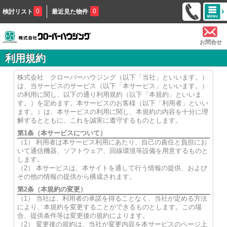
0
0
検討リスト
最近見た物件
お問合せ
利用規約
株式会社 クローバーハウジング（以下「当社」といいます。）
は、当サービスのサービス（以下「本サービス」といいます。）
の利用に関し、以下の通り利用規約（以下「本規約」といいま
す。）を定めます。本サービスのお客様（以下「利用者」といい
ます。）は、本サービスの利用に関し、本規約の内容を十分に理
解するとともに、これを誠実に遵守するものとします。
第1条（本サービスについて）
（1） 利用者は本サービス利用にあたり、自己の責任と負担にお
いて通信機器、ソフトウェア、回線環境等設備を用意するものと
します。
（2） 本サービスは、本サイトを通して行う情報の提供、および
その他の情報の提供から構成されます。
第2条（本規約の変更）
（1） 当社は、利用者の承諾を得ることなく、当社が定める方法
により、本規約を変更することができるものとします。この場
合、提供条件等は変更後の規約によります。
（2） 変更後の規約は、当社が変更内容を本サービスのページ上