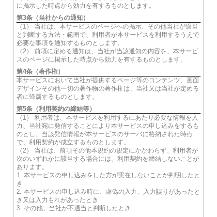
に掲示した時点から効力を有するものとします。
第3条（当社からの通知）
（1） 当社は、本サービスのページへの掲示、その他当社が適当
と判断する方法・範囲で、利用者が本サービスを利用するうえで
必要な事項を通知するものとします。
（2） 前項に定める通知は、当社が当該通知の内容を、本サービ
スのページに掲示した時点から効力を有するものとします。
第4条（著作権）
本サービスにおいて当社が提供するページ等のコンテンツ、画面
デザインその他一切の著作物の著作権は、当社又は当社が定める
者に帰属するものとします。
第5条（利用契約の締結等）
（1） 利用者は、本サービスを利用するにあたり必要な情報を入
力、当社宛に発信することにより本サービスの申し込みをするも
のとし、当該発信情報が本サービスのサーバに格納された時点
で、利用契約が成立するものとします。
（2） 当社は、前項その他本規約の規定にかかわらず、利用者が
次のいずれかに該当する場合には、利用契約を締結しないことが
あります。
1. 本サービスの申し込みをした方が実在しないことが判明したと
き
2. 本サービスの申し込み時に、虚偽の入力、入力誤りがあったと
き又は入力もれがあったとき
3. その他、当社が不適当と判断したとき