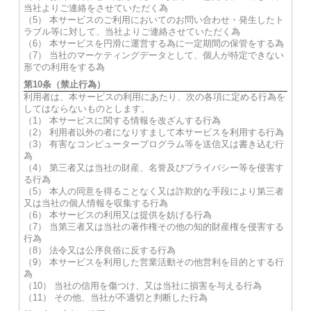
当社よりご連絡をさせていただく為
（5） 本サービスのご利用においてのお問い合わせ・発生したト
ラブル等に対して、当社よりご連絡させていただく為
（6） 本サービスを円滑に運営する為に一定期間の保管をする為
（7） 当社のマーケティングデータとして、個人が特定できない
形での利用をする為
第10条（禁止行為）
利用者は、本サービスの利用にあたり、次の各項に定める行為を
してはならないものとします。
（1） 本サービスに関する情報を改ざんする行為
（2） 利用者以外の者になりすまして本サービスを利用する行為
（3） 有害なコンピュータープログラム等を送信又は書き込む行
為
（4） 第三者又は当社の財産、名誉及びプライバシー等を侵害す
る行為
（5） 本人の同意を得ることなく又は詐欺的な手段により第三者
又は当社の個人情報を収集する行為
（6） 本サービスの利用又は提供を妨げる行為
（7） 当第三者又は当社の著作権その他の知的財産権を侵害する
行為
（8） 法令又は公序良俗に反する行為
（9） 本サービスを利用した営業活動その他営利を目的とする行
為
（10） 当社の信用を傷つけ、又は当社に損害を与える行為
（11） その他、当社が不適切と判断した行為