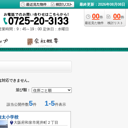
最終更新：2026年08月08日
00
00
件
件
最近見た物件
検討リスト
営業時間：9：45～19：00
定休日：水曜日
は対応できません。
並び順：
5
1-5
該当公開件数
件
件表示
信太小学校
大阪府和泉市尾井町２丁目