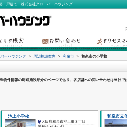
築一戸建て｜株式会社クローバーハウジング
ーバーハウジング
>
周辺施設案内
>
和泉市
>
和泉市の小学校
※物件情報の周辺施設紹介のページであり、各店舗への問い合わせは当社で
池上小学校
和泉市立
大阪府和泉市池上町３丁目
阪和線 信太山駅