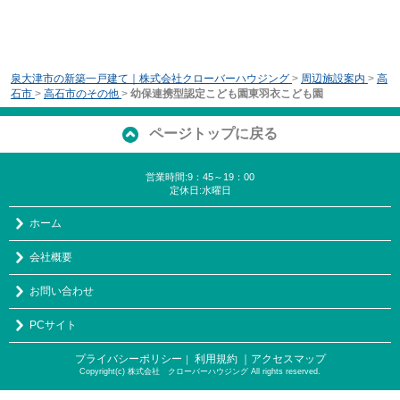
泉大津市の新築一戸建て｜株式会社クローバーハウジング
>
周辺施設案内
>
高
石市
>
高石市のその他
>
幼保連携型認定こども園東羽衣こども園
ページトップに戻る
営業時間:9：45～19：00
定休日:水曜日
ホーム
会社概要
お問い合わせ
PCサイト
プライバシーポリシー
利用規約
｜アクセスマップ
｜
Copyright(c) 株式会社 クローバーハウジング All rights reserved.