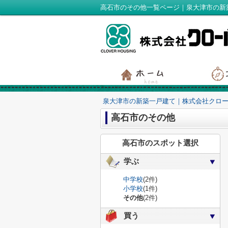
高石市のその他一覧ページ｜泉大津市の新
泉大津市の新築一戸建て｜株式会社クロ
高石市のその他
高石市のスポット選択
学ぶ
中学校
(2件)
小学校
(1件)
その他
(2件)
買う