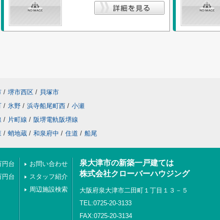
市
/
堺市西区
/
貝塚市
町
/
氷野
/
浜寺船尾町西
/
小瀬
線
/
片町線
/
阪堺電軌阪堺線
森
/
蛸地蔵
/
和泉府中
/
住道
/
船尾
泉大津市の新築一戸建ては
万円台
お問い合わせ
株式会社クローバーハウジング
万円台
スタッフ紹介
周辺施設検索
大阪府泉大津市二田町１丁目１３－５
TEL:0725-20-3133
FAX:0725-20-3134