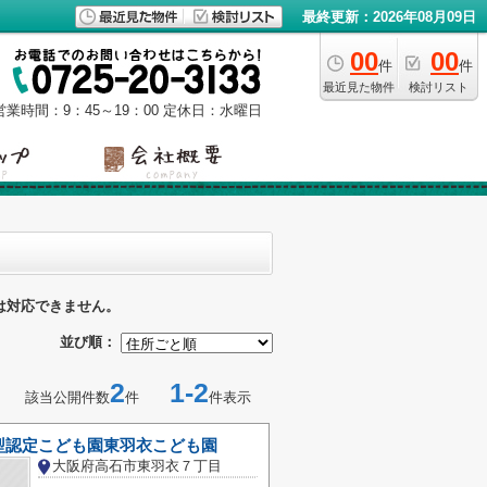
最終更新：2026年08月09日
00
00
件
件
最近見た物件
検討リスト
営業時間：9：45～19：00
定休日：水曜日
は対応できません。
並び順：
2
1-2
該当公開件数
件
件表示
型認定こども園東羽衣こども園
大阪府高石市東羽衣７丁目