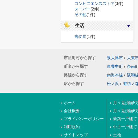
コンビニエンスストア
(3件)
スーパー
(2件)
その他
(1件)
生活
郵便局
(1件)
市区町村から探す
泉大津市
/
大東
町名から探す
東豊中町
/
条南
路線から探す
南海本線
/
阪和
駅から探す
松ノ浜
/
諏訪ノ
ホーム
月々返済額5
会社概要
月々返済額6
プライバシーポリシー
新築一戸建て
利用規約
中古一戸建て
サイトマップ
土地