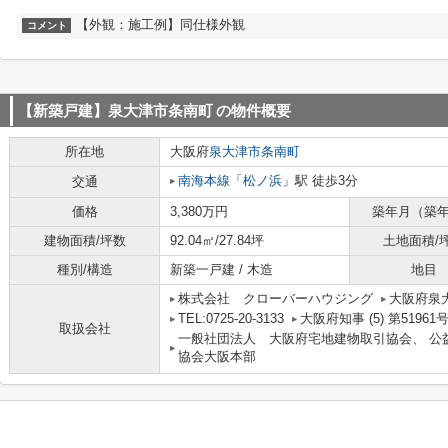
【外観：施工例】同仕様外観
コメント
【新築戸建】泉大津市条南町
の物件概要
所在地
大阪府
泉大津市
条南町
南海本線
「
松ノ浜
」駅 徒歩3分
交通
価格
3,380万円
築年月（築
建物面積/坪数
92.04㎡/27.84坪
土地面積/
種別/構造
新築一戸建 / 木造
地目
株式会社 クローバーハウジング
大阪府泉
TEL:0725-20-3133
大阪府知事 (5) 第51961
取扱会社
一般社団法人 大阪府宅地建物取引協会、 公
協会大阪本部