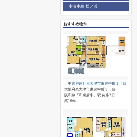
南海本線 松ノ浜
おすすめ物件
［中古戸建］泉大津市東豊中町３丁目
大阪府泉大津市東豊中町３丁目
阪和線「和泉府中」駅 徒歩7分
築19年