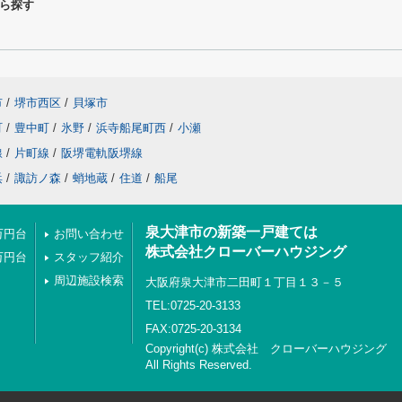
ら探す
市
/
堺市西区
/
貝塚市
町
/
豊中町
/
氷野
/
浜寺船尾町西
/
小瀬
線
/
片町線
/
阪堺電軌阪堺線
浜
/
諏訪ノ森
/
蛸地蔵
/
住道
/
船尾
泉大津市の新築一戸建ては
万円台
お問い合わせ
株式会社クローバーハウジング
万円台
スタッフ紹介
周辺施設検索
大阪府泉大津市二田町１丁目１３－５
TEL:0725-20-3133
FAX:0725-20-3134
Copyright(c) 株式会社 クローバーハウジング
All Rights Reserved.