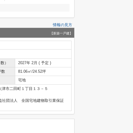
情報の見方
【新築一戸建】
年数）
2027年 2月 ( 予定 )
坪数
81.06㎡/24.52坪
宅地
大津市二田町１丁目１３－５
号
益社団法人 全国宅地建物取引業保証