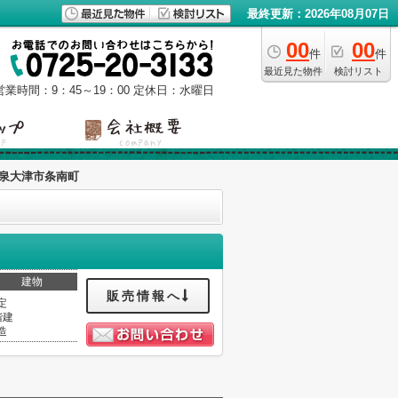
最終更新：2026年08月07日
00
00
件
件
最近見た物件
検討リスト
営業時間：9：45～19：00
定休日：水曜日
泉大津市条南町
建物
販売情報へ
定
階建
造