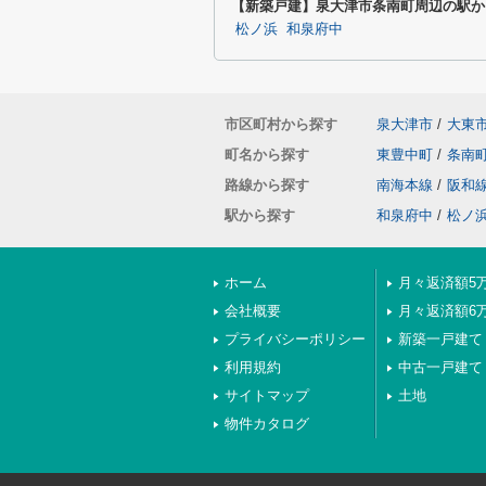
【新築戸建】泉大津市条南町周辺の駅か
松ノ浜
和泉府中
市区町村から探す
泉大津市
/
大東
町名から探す
東豊中町
/
条南
路線から探す
南海本線
/
阪和
駅から探す
和泉府中
/
松ノ
ホーム
月々返済額5
会社概要
月々返済額6
プライバシーポリシー
新築一戸建て
利用規約
中古一戸建て
サイトマップ
土地
物件カタログ