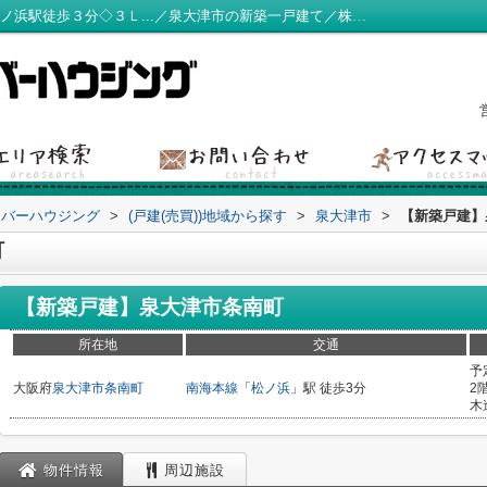
【新築戸建】泉大津市条南町 ◇南海本線松ノ浜駅徒歩３分◇３Ｌ...／泉大津市の新築一戸建て／株式会社クローバーハウジング
ーバーハウジング
>
(戸建(売買))地域から探す
>
泉大津市
>
【新築戸建】
町
【新築戸建】泉大津市条南町
所在地
交通
予
大阪府
泉大津市
条南町
南海本線
「
松ノ浜
」駅 徒歩3分
2
木
物件情報
周辺施設