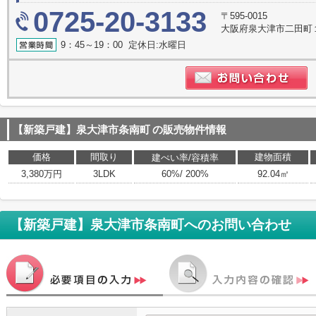
0725-20-3133
〒595-0015
大阪府泉大津市二田町
9：45～19：00 定休日:水曜日
【新築戸建】泉大津市条南町
の販売物件情報
価格
間取り
建物面積
建ぺい率/容積率
3,380万円
3LDK
60%/ 200%
92.04㎡
【新築戸建】泉大津市条南町
へのお問い合わせ