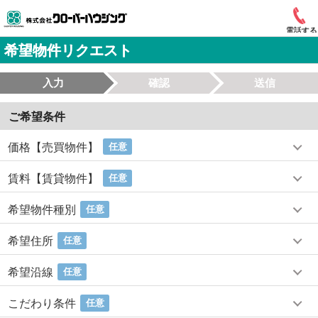
電話する
希望物件リクエスト
入力
確認
送信
ご希望条件
価格【売買物件】
任意
賃料【賃貸物件】
任意
希望物件種別
任意
希望住所
任意
希望沿線
任意
こだわり条件
任意