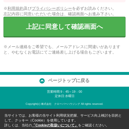
※
利用規約
及び
プライバシーポリシー
を必ずお読みください。
左記内容に同意いただいた場合は、確認画面へお進み下さい。
上記に同意して確認画面へ
※メール連絡をご希望でも、メールアドレスに間違いがあります
と、やむなくお電話にてご連絡差し上げる場合もございます。
ページトップに戻る
営業時間:9：45～19：00
定休日:水曜日
Copyright(c) 株式会社 クローバーハウジング All rights reserved.
当サイトでは、お客様の当サイト利用状況把握、サービス向上検討を目的と
して、クッキー（Cookie）を使用しています。
詳しくは、当社の
「Cookieの取扱いについて」
をご確認ください。