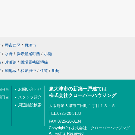
市
/
堺市西区
/
貝塚市
町
/
氷野
/
浜寺船尾町西
/
小瀬
線
/
片町線
/
阪堺電軌阪堺線
森
/
蛸地蔵
/
和泉府中
/
住道
/
船尾
泉大津市の新築一戸建ては
万円台
お問い合わせ
株式会社クローバーハウジング
万円台
スタッフ紹介
周辺施設検索
大阪府泉大津市二田町１丁目１３－５
TEL:0725-20-3133
FAX:0725-20-3134
Copyright(c) 株式会社 クローバーハウジング
All Rights Reserved.