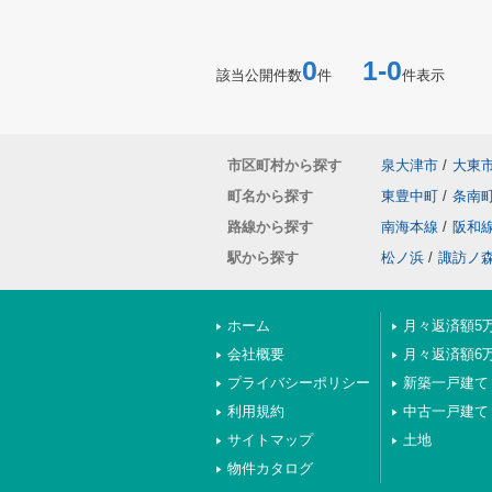
0
1-0
該当公開件数
件
件表示
市区町村から探す
泉大津市
/
大東
町名から探す
東豊中町
/
条南
路線から探す
南海本線
/
阪和
駅から探す
松ノ浜
/
諏訪ノ
ホーム
月々返済額5
会社概要
月々返済額6
プライバシーポリシー
新築一戸建て
利用規約
中古一戸建て
サイトマップ
土地
物件カタログ