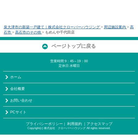
泉大津市の新築一戸建て｜株式会社クローバーハウジング
>
周辺施設案内
>
高
石市
>
高石市のその他
>
もめんや千代田店
ページトップに戻る
営業時間:9：45～19：00
定休日:水曜日
ホーム
会社概要
お問い合わせ
PCサイト
プライバシーポリシー
利用規約
｜アクセスマップ
｜
Copyright(c) 株式会社 クローバーハウジング All rights reserved.