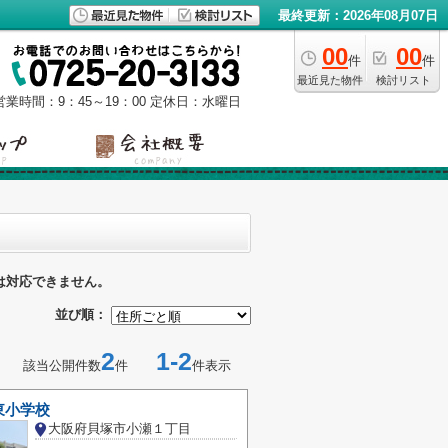
最終更新：2026年08月07日
00
00
件
件
最近見た物件
検討リスト
営業時間：9：45～19：00
定休日：水曜日
は対応できません。
並び順：
2
1-2
該当公開件数
件
件表示
東小学校
大阪府貝塚市小瀬１丁目