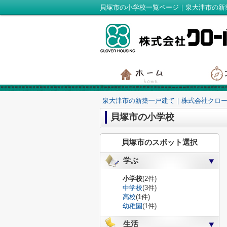
貝塚市の小学校一覧ページ｜泉大津市の新
泉大津市の新築一戸建て｜株式会社クロ
貝塚市の小学校
貝塚市のスポット選択
学ぶ
小学校
(2件)
中学校
(3件)
高校
(1件)
幼稚園
(1件)
生活