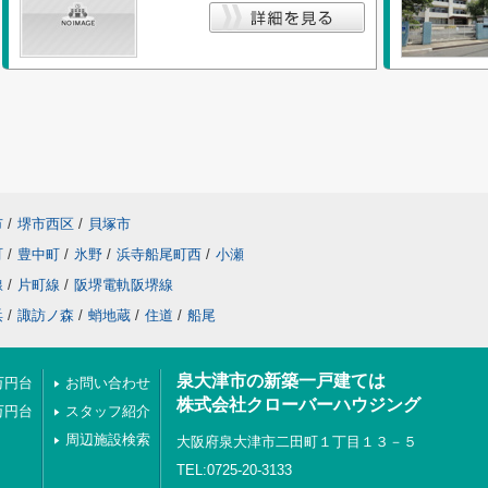
市
/
堺市西区
/
貝塚市
町
/
豊中町
/
氷野
/
浜寺船尾町西
/
小瀬
線
/
片町線
/
阪堺電軌阪堺線
浜
/
諏訪ノ森
/
蛸地蔵
/
住道
/
船尾
泉大津市の新築一戸建ては
万円台
お問い合わせ
株式会社クローバーハウジング
万円台
スタッフ紹介
周辺施設検索
大阪府泉大津市二田町１丁目１３－５
TEL:0725-20-3133