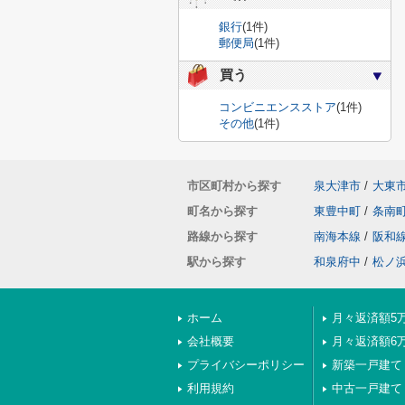
銀行
(1件)
郵便局
(1件)
買う
コンビニエンスストア
(1件)
その他
(1件)
市区町村から探す
泉大津市
/
大東
町名から探す
東豊中町
/
条南
路線から探す
南海本線
/
阪和
駅から探す
和泉府中
/
松ノ
ホーム
月々返済額5
会社概要
月々返済額6
プライバシーポリシー
新築一戸建て
利用規約
中古一戸建て