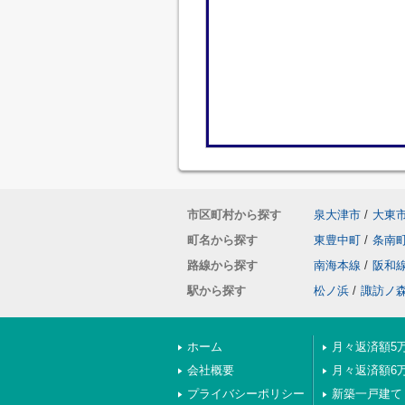
市区町村から探す
泉大津市
/
大東
町名から探す
東豊中町
/
条南
路線から探す
南海本線
/
阪和
駅から探す
松ノ浜
/
諏訪ノ
ホーム
月々返済額5
会社概要
月々返済額6
プライバシーポリシー
新築一戸建て