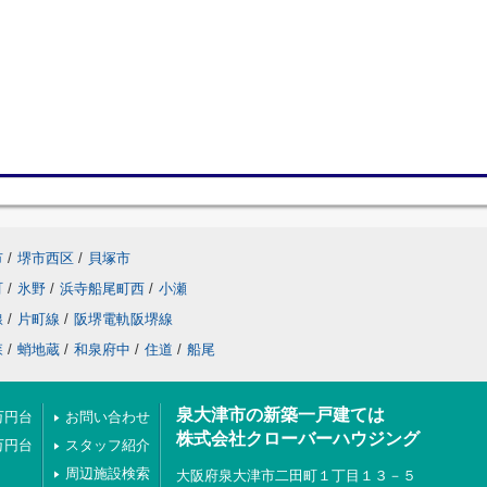
市
/
堺市西区
/
貝塚市
町
/
氷野
/
浜寺船尾町西
/
小瀬
線
/
片町線
/
阪堺電軌阪堺線
森
/
蛸地蔵
/
和泉府中
/
住道
/
船尾
泉大津市の新築一戸建ては
万円台
お問い合わせ
株式会社クローバーハウジング
万円台
スタッフ紹介
周辺施設検索
大阪府泉大津市二田町１丁目１３－５