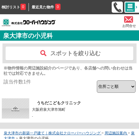
0
0
検討リスト
最近見た物件
お問合せ
泉大津市の小児科
スポットを絞り込む
※物件情報の周辺施設紹介のページであり、各店舗への問い合わせは当
社では対応できません。
該当件数
1
件
うちだこどもクリニック
大阪府泉大津市旭町
-
泉大津市の新築一戸建て｜株式会社クローバーハウジング
>
周辺施設案内
>
泉
大津市
>
泉大津市の小児科