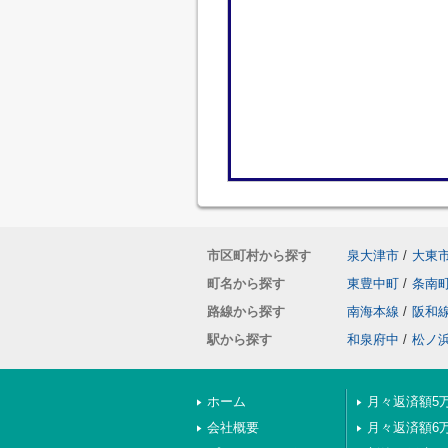
市区町村から探す
泉大津市
/
大東
町名から探す
東豊中町
/
条南
路線から探す
南海本線
/
阪和
駅から探す
和泉府中
/
松ノ
ホーム
月々返済額5
会社概要
月々返済額6