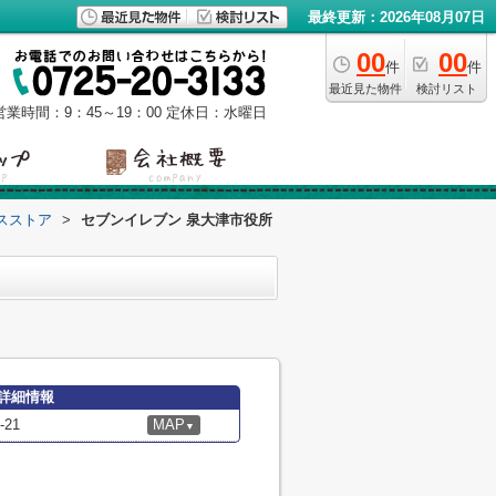
最終更新：2026年08月07日
00
00
件
件
最近見た物件
検討リスト
営業時間：9：45～19：00
定休日：水曜日
スストア
>
セブンイレブン 泉大津市役所
詳細情報
21
MAP
▼