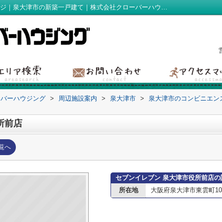
セブンイレブン 泉大津市役所前店情報ページ｜泉大津市の新築一戸建て｜株式会社クローバーハウジング
ーバーハウジング
>
周辺施設案内
>
泉大津市
>
泉大津市のコンビニエン
所前店
覧へ
セブンイレブン 泉大津市役所前店の
所在地
大阪府泉大津市東雲町10-