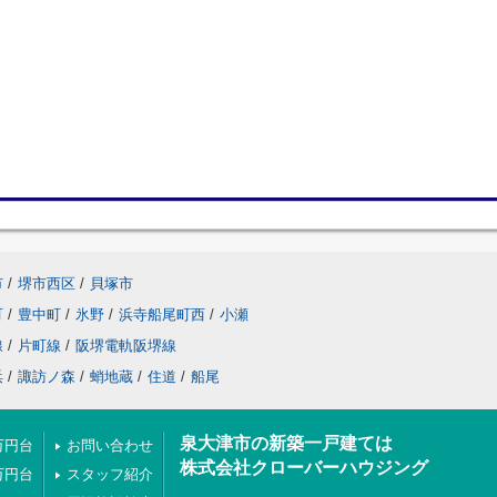
市
/
堺市西区
/
貝塚市
町
/
豊中町
/
氷野
/
浜寺船尾町西
/
小瀬
線
/
片町線
/
阪堺電軌阪堺線
浜
/
諏訪ノ森
/
蛸地蔵
/
住道
/
船尾
泉大津市の新築一戸建ては
万円台
お問い合わせ
株式会社クローバーハウジング
万円台
スタッフ紹介