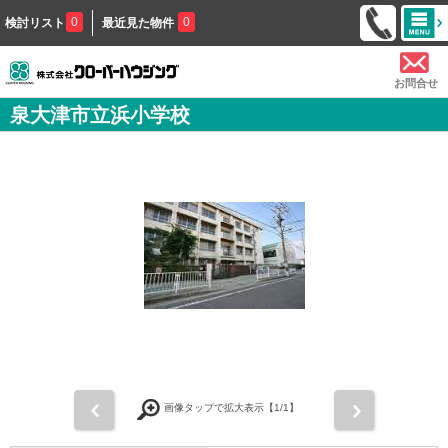
0
0
検討リスト
最近見た物件
お問合せ
泉大津市立浜小学校
前
次
画像タップで拡大表示【
1
/1】